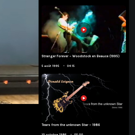
Stranger Forever – Woodstock en Beauce (1995)
Musiciens
•
5 août 1995
04:15
Tears from the unknown Star – 1986
Album Démo
•
10 octobre 1986
05:00