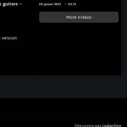
Contributions Musicales
e guitare
—
•
20 janvier 1993
03:13
More Videos
, version
Site conçu par
Logiaction